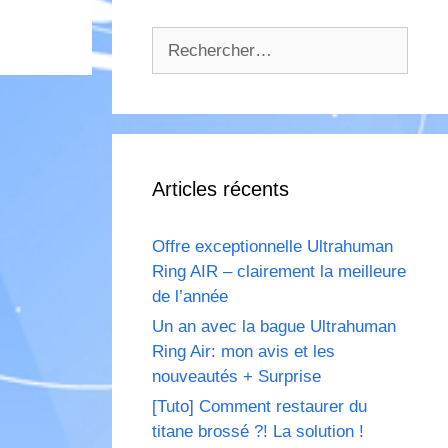
Rechercher :
Articles récents
Offre exceptionnelle Ultrahuman
Ring AIR – clairement la meilleure
de l’année
Un an avec la bague Ultrahuman
Ring Air: mon avis et les
nouveautés + Surprise
[Tuto] Comment restaurer du
titane brossé ?! La solution !