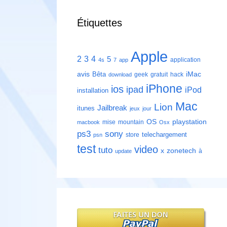
Étiquettes
Apple
2
3
4
5
application
4s
7
app
avis
iMac
Bêta
geek
gratuit
hack
download
iPhone
ios
ipad
iPod
installation
Mac
Lion
Jailbreak
itunes
jeux
jour
playstation
OS
mise
mountain
macbook
Osx
ps3
sony
telechargement
store
psn
test
video
tuto
zonetech
x
à
update