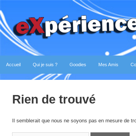
Aller
au
contenu
Accueil
Qui je suis ?
Goodies
Mes Amis
Co
Rien de trouvé
Il semblerait que nous ne soyons pas en mesure de tr
Rechercher :