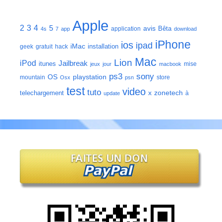
Apple
2
3
4
5
avis
Bêta
application
4s
7
app
download
iPhone
ios
ipad
iMac
installation
geek
gratuit
hack
Mac
Lion
iPod
Jailbreak
itunes
mise
jeux
jour
macbook
ps3
sony
playstation
OS
mountain
store
Osx
psn
test
video
tuto
zonetech
telechargement
x
à
update